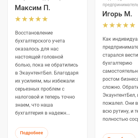
предпринимател
Максим П.
Игорь М.
Восстановление
Как индивиду
бухгалтерского учета
предпринимате
оказалось для нас
старался вести
настоящей головной
бухгалтерию
болью, пока не обратились
самостоятельно
в ЭкаунтентБел. Благодаря
ростом бизнеса
их усилиям, мы избежали
сложно. Обрат
серьезных проблем с
ЭкаунтентБел, 
налоговой и теперь точно
пожалел. Они в
знаем, что наша
всю рутину, и т
бухгалтерия в надежн...
полностью соср
Подробнее