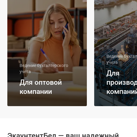
Ведение бухга
учета
Ведение бухгалтерского
Для
учета
Для оптовой
произво
компании
компани
ЭкаунтентБел — ваш надежный